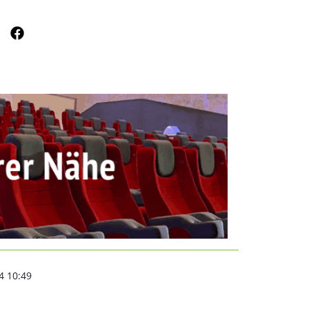
rdsachsen24.de
4 10:49