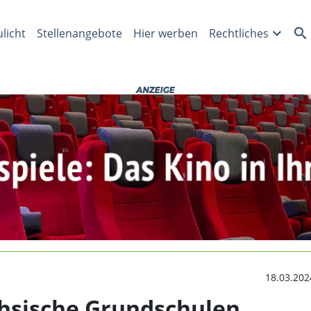
sche Grundschulen | no
expand_more
search
ulicht
Stellenangebote
Hier werben
Rechtliches
18.03.202
hsische Grundschulen