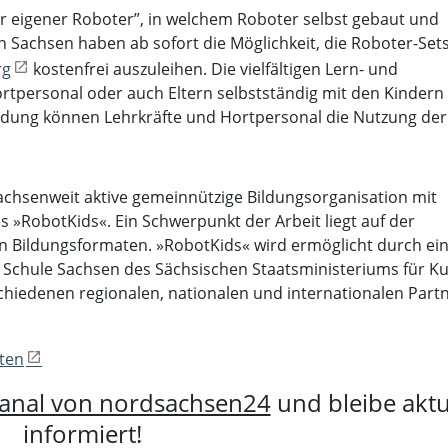
ser eigener Roboter”, in welchem Roboter selbst gebaut und
 Sachsen haben ab sofort die Möglichkeit, die Roboter-Set
rg
kostenfrei auszuleihen. Die vielfältigen Lern- und
tpersonal oder auch Eltern selbstständig mit den Kindern
ldung können Lehrkräfte und Hortpersonal die Nutzung der
sachsenweit aktive gemeinnützige Bildungsorganisation mit
es »RobotKids«. Ein Schwerpunkt der Arbeit liegt auf der
 Bildungsformaten. »RobotKids« wird ermöglicht durch ei
e Schule Sachsen des Sächsischen Staatsministeriums für Ku
chiedenen regionalen, nationalen und internationalen Part
ten
anal von nordsachsen24
und bleibe aktu
informiert!