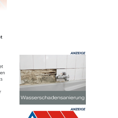
st
et
hen
ts
r