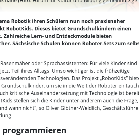
ik nahe (Foto: Forum für Kultur und Bildung gemeinnützige
ema Robotik ihren Schülern nun noch praxisnaher
kt RobotKids. Dieses bietet Grundschulkindern einen
. Zahlreiche Lern- und Entdeckmodule bieten
ächer. Sächsische Schulen können Roboter-Sets zum selb
Rasenmäher oder Sprachassistenten: Für viele Kinder sind
t Teil ihres Alltags. Umso wichtiger ist die frühzeitige
tsverändernden Technologien. Das Projekt „RobotKids” biet
Grundschulkinder, um sie in die Welt der Roboter eintauc
 auch kritische Auseinandersetzung mit Technologie ist berei
tKids stellen sich die Kinder unter anderem auch die Frage,
und wann nicht”, so Oliver Gibtner-Weidlich, Geschäftsführe
ldung.
d programmieren