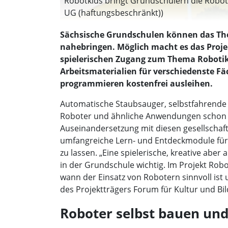
Robotkids bringt Grundschülern die Robot
UG (haftungsbeschränkt))
Sächsische Grundschulen können das Th
nahebringen. Möglich macht es das Proje
spielerischen Zugang zum Thema Robotik
Arbeitsmaterialien für verschiedenste F
programmieren kostenfrei ausleihen.
Automatische Staubsauger, selbstfahrende 
Roboter und ähnliche Anwendungen schon jetz
Auseinandersetzung mit diesen gesellschaf
umfangreiche Lern- und Entdeckmodule für 
zu lassen. „Eine spielerische, kreative aber
in der Grundschule wichtig. Im Projekt Robo
wann der Einsatz von Robotern sinnvoll ist 
des Projektträgers Forum für Kultur und Bi
Roboter selbst bauen un