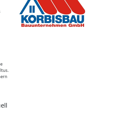
s
ne
ltus.
nern
ell