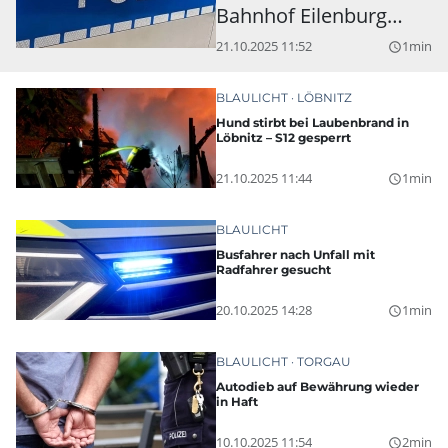
Bahnhof Eilenburg
gesprengt
21.10.2025 11:52
1min
query_builder
BLAULICHT
LÖBNITZ
Hund stirbt bei Laubenbrand in
Löbnitz – S12 gesperrt
21.10.2025 11:44
1min
query_builder
BLAULICHT
Busfahrer nach Unfall mit
Radfahrer gesucht
20.10.2025 14:28
1min
query_builder
BLAULICHT
TORGAU
Autodieb auf Bewährung wieder
in Haft
10.10.2025 11:54
2min
query_builder