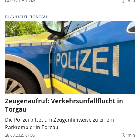
04.09.2025 13:46
1min
query_builder
BLAULICHT
TORGAU
Zeugenaufruf: Verkehrsunfallflucht in
Torgau
Die Polizei bittet um Zeugenhinweise zu einem
Parkrempler in Torgau.
28.08.2025 07:35
1min
query_builder