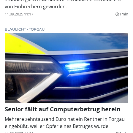
von Einbrechern geworden.
11.09.2025 11:17
1min
query_builder
BLAULICHT
TORGAU
Senior fällt auf Computerbetrug herein
Mehrere zehntausend Euro hat ein Rentner in Torgau
eingebüßt, weil er Opfer eines Betruges wurde.