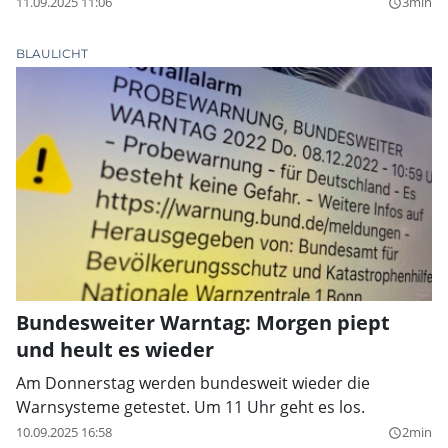
11.09.2025 11:06
3min
query_builder
BLAULICHT
Bundesweiter Warntag: Morgen piept
und heult es wieder
Am Donnerstag werden bundesweit wieder die
Warnsysteme getestet. Um 11 Uhr geht es los.
10.09.2025 16:58
2min
query_builder