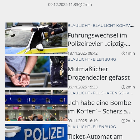
09.12.2025 11:33
2min
query_builder
BLAULICHT
BLAULICHT KOMPAKT
Führungswechsel im
Polizeirevier Leipzig-
Nord
18.11.2025 08:42
1min
query_builder
BLAULICHT
EILENBURG
Mutmaßlicher
Drogendealer gefasst
06.11.2025 15:33
2min
query_builder
BLAULICHT
FLUGHAFEN SCHKEUDITZ
„Ich habe eine Bombe
im Koffer“ – Scherz am
Flughafen endet teuer
03.11.2025 16:19
2min
query_builder
BLAULICHT
EILENBURG
Ticket-Automat am