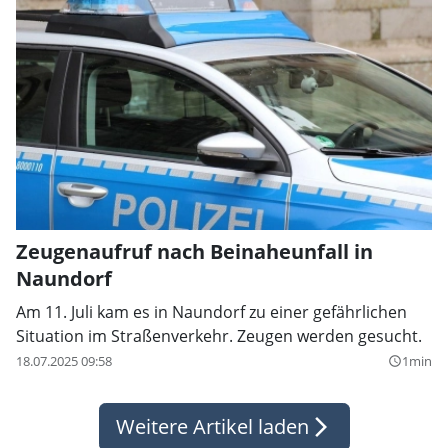
Zeugenaufruf nach Beinaheunfall in
Naundorf
Am 11. Juli kam es in Naundorf zu einer gefährlichen
Situation im Straßenverkehr. Zeugen werden gesucht.
18.07.2025 09:58
1min
query_builder
Weitere Artikel laden
arrow_forward_ios