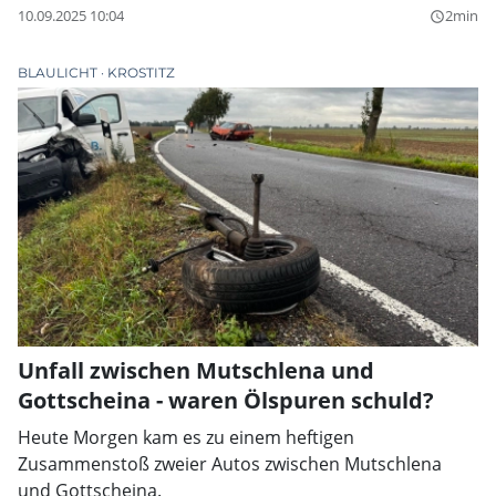
10.09.2025 10:04
2min
query_builder
BLAULICHT
KROSTITZ
Unfall zwischen Mutschlena und
Gottscheina - waren Ölspuren schuld?
Heute Morgen kam es zu einem heftigen
Zusammenstoß zweier Autos zwischen Mutschlena
und Gottscheina.