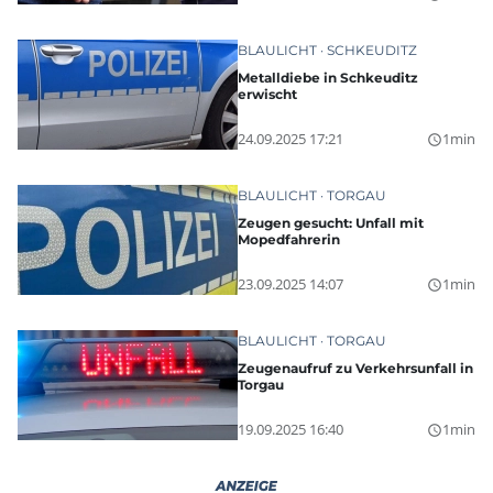
BLAULICHT
SCHKEUDITZ
Metalldiebe in Schkeuditz
erwischt
24.09.2025 17:21
1min
query_builder
BLAULICHT
TORGAU
Zeugen gesucht: Unfall mit
Mopedfahrerin
23.09.2025 14:07
1min
query_builder
BLAULICHT
TORGAU
Zeugenaufruf zu Verkehrsunfall in
Torgau
19.09.2025 16:40
1min
query_builder