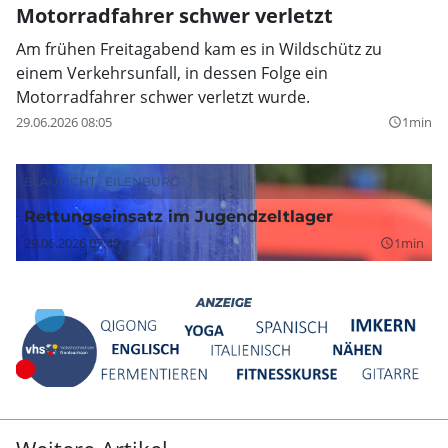
Motorradfahrer schwer verletzt
Am frühen Freitagabend kam es in Wildschütz zu
einem Verkehrsunfall, in dessen Folge ein
Motorradfahrer schwer verletzt wurde.
29.06.2026 08:05
1min
query_builder
BLAULICHT
EILENBURG
Rettungseinsatz im Jugendzeltlager
29.06.2026 07:49
1min
query_builder