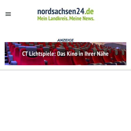
menu
nordsachsen24.