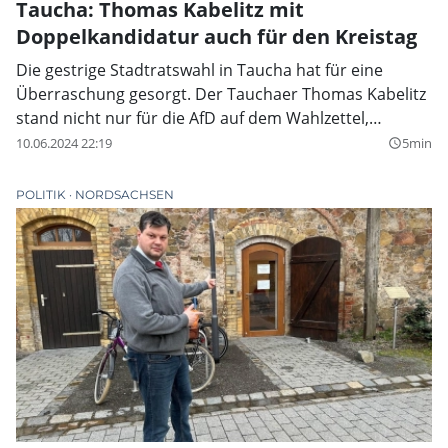
Taucha: Thomas Kabelitz mit
Doppelkandidatur auch für den Kreistag
Die gestrige Stadtratswahl in Taucha hat für eine
Überraschung gesorgt. Der Tauchaer Thomas Kabelitz
stand nicht nur für die AfD auf dem Wahlzettel,
sondern auch für die Freien Sachsen im Kreistag
10.06.2024 22:19
5min
query_builder
POLITIK
NORDSACHSEN