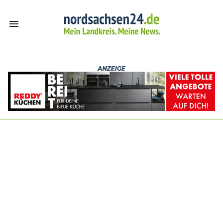
menu
nordsachsen24.