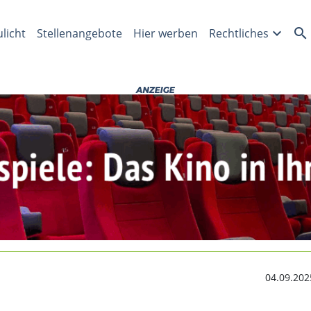
te lösen Radmuttern in
expand_more
search
ulicht
Stellenangebote
Hier werben
Rechtliches
04.09.202