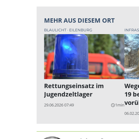
MEHR AUS DIESEM ORT
BLAULICHT
EILENBURG
INFRA
Rettungseinsatz im
Wege
Jugendzeltlager
19 b
vorü
29.06.2026 07:49
1min
query_builder
06.02.2