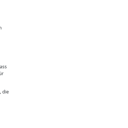
n
dass
ür
 die