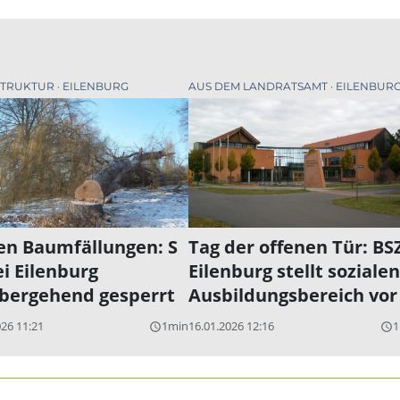
STRUKTUR
EILENBURG
AUS DEM LANDRATSAMT
EILENBUR
n Baumfällungen: S
Tag der offenen Tür: BS
ei Eilenburg
Eilenburg stellt soziale
bergehend gesperrt
Ausbildungsbereich vor
026 11:21
1min
16.01.2026 12:16
1
query_builder
query_builder