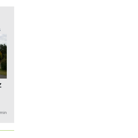
G
Z
n
min