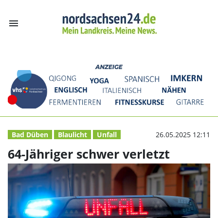
menu
64-Jähriger schw
Bad Düben
Blaulicht
Unfall
26.05.2025 12:11
64-Jähriger schwer verletzt