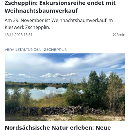
Zschepplin: Exkursionsreihe endet mit
Weihnachtsbaumverkauf
Am 29. November ist Weihnachtsbaumverkauf im
Kieswerk Zschepplin.
13.11.2025 15:51
3min
query_builder
VERANSTALTUNGEN
ZSCHEPPLIN
Nordsächsische Natur erleben: Neue