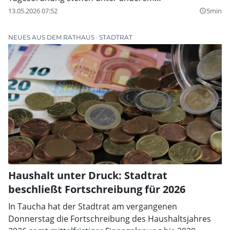
Millionenprojekte für den Sachsenfonds, eine neue
13.05.2026 07:52
5min
query_builder
Richtlinie zur Kindertagespflege und die stärkere
Einbindung des Jugendparlaments in die
NEUES AUS DEM RATHAUS
STADTRAT
Ausschussarbeit.
Haushalt unter Druck: Stadtrat
beschließt Fortschreibung für 2026
In Taucha hat der Stadtrat am vergangenen
Donnerstag die Fortschreibung des Haushaltsjahres