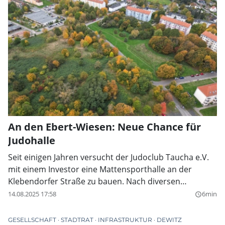
in der Eilenburger Straße. Am Ende gab es einen
einstimmigen Beschluss: Die Fusion und der
Trägerwechsel werden vollzogen.
An den Ebert-Wiesen: Neue Chance für
Judohalle
Seit einigen Jahren versucht der Judoclub Taucha e.V.
mit einem Investor eine Mattensporthalle an der
Klebendorfer Straße zu bauen. Nach diversen
Bedenken von Stadträten und Anwohnern sind diese
14.08.2025 17:58
6min
query_builder
Pläne nun vom Tisch. Stattdessen soll die Halle an den
Friedrich-Ebert-Wiesen entstehen, wo auch die
GESELLSCHAFT
STADTRAT
INFRASTRUKTUR
DEWITZ