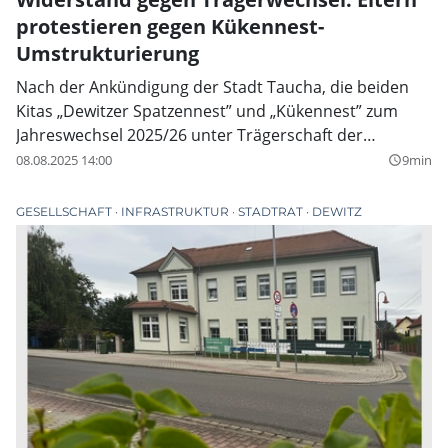
protestieren gegen Kükennest-
Umstrukturierung
Nach der Ankündigung der Stadt Taucha, die beiden
Kitas „Dewitzer Spatzennest” und „Kükennest” zum
Jahreswechsel 2025/26 unter Trägerschaft der
Volkssolidarität zusammenzuführen, formiert sich
08.08.2025 14:00
9min
query_builder
wachsender Widerstand unter den Eltern. Eine Online-
Petition, offene Briefe und kritische Stellungnahmen
GESELLSCHAFT
INFRASTRUKTUR
STADTRAT
DEWITZ
machen deutlich: Die Entscheidung überraschte viele
Betroffene, sie fühlen sich weder einbezogen noch
gehört.