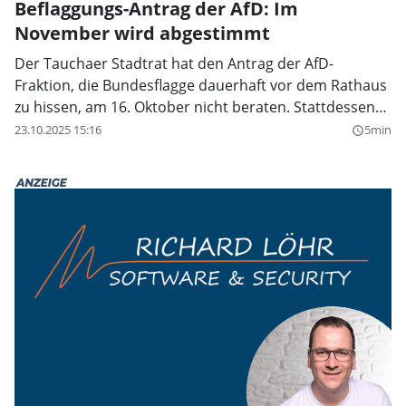
Beflaggungs-Antrag der AfD: Im
November wird abgestimmt
Der Tauchaer Stadtrat hat den Antrag der AfD-
Fraktion, die Bundesflagge dauerhaft vor dem Rathaus
zu hissen, am 16. Oktober nicht beraten. Stattdessen
wurde der Tagesordnungspunkt abgesetzt und in die
23.10.2025 15:16
5min
query_builder
Ausschussgremien verwiesen. Die AfD protestierte
dagegen und prüft rechtliche Schritte.