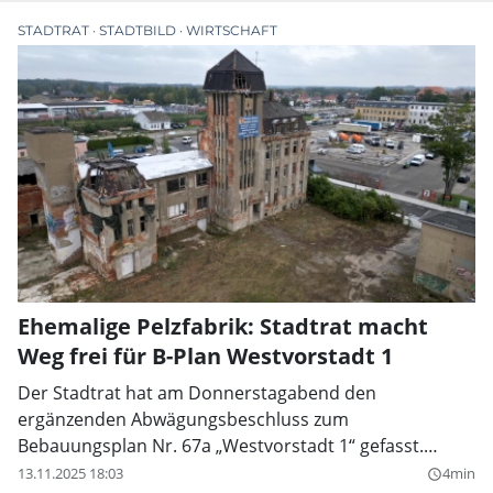
Rahmen
STADTRAT
STADTBILD
WIRTSCHAFT
Ehemalige Pelzfabrik: Stadtrat macht
Weg frei für B-Plan Westvorstadt 1
Der Stadtrat hat am Donnerstagabend den
ergänzenden Abwägungsbeschluss zum
Bebauungsplan Nr. 67a „Westvorstadt 1“ gefasst.
Damit ist ein weiterer Meilenstein zur Nachnutzung der
13.11.2025 18:03
4min
query_builder