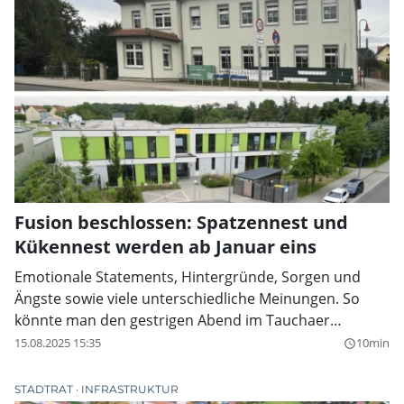
zu machen.
Fusion beschlossen: Spatzennest und
Kükennest werden ab Januar eins
Emotionale Statements, Hintergründe, Sorgen und
Ängste sowie viele unterschiedliche Meinungen. So
könnte man den gestrigen Abend im Tauchaer
Ratssaal zusammenfassen. Allbeherrschendes Thema
15.08.2025 15:35
10min
query_builder
war die von der Verwaltung geplante Fusion zwischen
der Kita Dewitzer Spatzennest mit der Kita Kükennest
STADTRAT
INFRASTRUKTUR