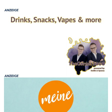
früheren Pelzfabrik an der Freiligrathstraße erreicht.