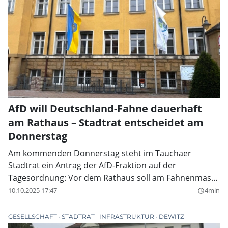
AfD will Deutschland-Fahne dauerhaft
am Rathaus – Stadtrat entscheidet am
Donnerstag
Am kommenden Donnerstag steht im Tauchaer
Stadtrat ein Antrag der AfD-Fraktion auf der
Tagesordnung: Vor dem Rathaus soll am Fahnenmast
dauerhaft die Bundesflagge wehen. Die Fraktion
10.10.2025 17:47
4min
query_builder
begründet das mit einem „Bekenntnis zu Demokratie
und Freiheit“, historischer Verantwortung seit 1848
GESELLSCHAFT
STADTRAT
INFRASTRUKTUR
DEWITZ
sowie dem Wunsch, die „nationale Dimension“ sichtbar