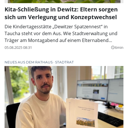
Kita-Schließung in Dewitz: Eltern sorgen
sich um Verlegung und Konzeptwechsel
Die Kindertagesstätte „Dewitzer Spatzennest“ in
Taucha steht vor dem Aus. Wie Stadtverwaltung und
Träger am Montagabend auf einem Elternabend
bekannt gaben, soll die Einrichtung zum Jahresende
05.08.2025 08:31
6min
query_builder
geschlossen und mit der Kita „Kükennest“ in der
Eilenburger Straße zusammengelegt werden. Bereits
NEUES AUS DEM RATHAUS
STADTRAT
ab sofort gilt ein Aufnahmestopp für das
„Spatzennest“.