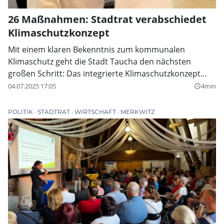
26 Maßnahmen: Stadtrat verabschiedet
Klimaschutzkonzept
Mit einem klaren Bekenntnis zum kommunalen
Klimaschutz geht die Stadt Taucha den nächsten
großen Schritt: Das integrierte Klimaschutzkonzept
(IKSK) liegt nun in finaler Fassung vor und wurde in der
04.07.2025 17:05
4min
query_builder
Stadtratssitzung am 19. Juni beschlossen. Es enthält
eine fundierte Treibhausgasbilanz, strategische
POLITIK
STADTRAT
WIRTSCHAFT
MERKWITZ
Leitlinien und einen Maßnahmenkatalog mit 26
konkreten Vorschlägen zur Emissionsreduktion.