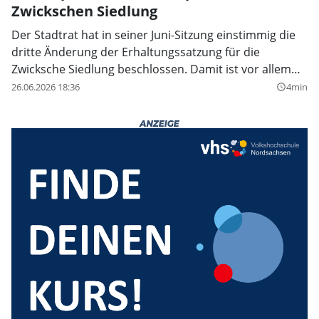
Zwickschen Siedlung
Der Stadtrat hat in seiner Juni-Sitzung einstimmig die
dritte Änderung der Erhaltungssatzung für die
Zwicksche Siedlung beschlossen. Damit ist vor allem
der Weg für mehr Stellplätze frei.
26.06.2026 18:36
4min
query_builder