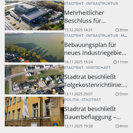
STADTRAT
INFRASTRUKTUR
Mehrheitlicher
Beschluss für
Abwärmenetz in
15.12.2025 14:31
3min
query_builder
Taucha
STADTRAT
INFRASTRUKTUR
MERKWITZ
Bebauungsplan für
neues Industriegebiet
in Merkwitz: Stadtrat
19.11.2025 15:24
11min
query_builder
billigt Entwurf,
STADTRAT
WIRTSCHAFT
Bürgerinitiative bleibt
Stadtrat beschließt
beim Nein
Folgekostenrichtlinie:
Investoren müssen
13.11.2025 20:07
5min
query_builder
sich an Baukosten für
POLITIK
STADTRAT
Kitas und Schulen
Stadtrat beschließt
beteiligen
Dauerbeflaggung –
fraktionsübergreifender
13.11.2025 19:38
4min
query_builder
Ergänzungsantrag setzt