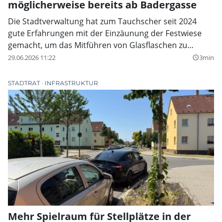
möglicherweise bereits ab Badergasse
Die Stadtverwaltung hat zum Tauchscher seit 2024
gute Erfahrungen mit der Einzäunung der Festwiese
gemacht, um das Mitführen von Glasflaschen zu
vermeiden. In diesem Jahr könnte der Zaun bereits ab
29.06.2026 11:22
3min
query_builder
der Badergasse auf die Besucher warten.
STADTRAT
INFRASTRUKTUR
Mehr Spielraum für Stellplätze in der