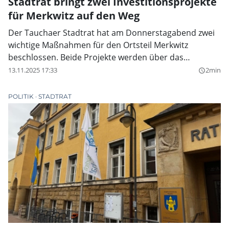
Stadtrat bringt zwei Investitionsprojekte
für Merkwitz auf den Weg
Der Tauchaer Stadtrat hat am Donnerstagabend zwei
wichtige Maßnahmen für den Ortsteil Merkwitz
beschlossen. Beide Projekte werden über das
Förderprogramm „Masterplan Flughafen“ unterstützt
13.11.2025 17:33
2min
query_builder
und sollen im kommenden Jahr umgesetzt werden. Mit
den Grundsatz- und Vorgriffsbeschlüssen werden die
POLITIK
STADTRAT
Investitionen fest im Haushalt 2026 verankert.