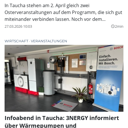
In Taucha stehen am 2. April gleich zwei
Osterveranstaltungen auf dem Programm, die sich gut
miteinander verbinden lassen. Noch vor dem
traditionellen Osterfeuer auf der Festwiese lädt der
27.03.2026 10:03
2min
query_builder
Förderverein Rittergutsschloss Taucha e.V. zur
Einweihung des Osterbrunnens am Rittergutsschloss
WIRTSCHAFT
VERANSTALTUNGEN
ein.
Infoabend in Taucha: 3NERGY informiert
über Wärmepumpen und