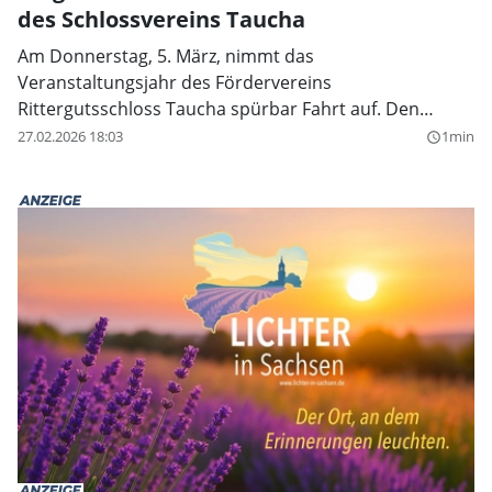
des Schlossvereins Taucha
Am Donnerstag, 5. März, nimmt das
Veranstaltungsjahr des Fördervereins
Rittergutsschloss Taucha spürbar Fahrt auf. Den
Auftakt macht ein literarisch-musikalischer Abend
27.02.2026 18:03
1min
query_builder
unter dem Titel „Liebe macht das Leben wichtig –
Joachim Ringelnatz und die Frauen“.