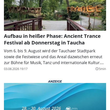
Aufbau in heißer Phase: Ancient Trance
Festival ab Donnerstag in Taucha
Vom 6. bis 9. August wird der Tauchaer Stadtpark
sowie die Festwiese und das Areal dazwischen erneut
zur Bühne für Musik, Tanz und internationale Kultur.
Das Ancient Trance Festival findet in diesem Jahr zum
03.08.2026 19:17
5min
query_builder
15. Mal statt und setzt einen besonderen Schwerpunkt
auf Künstler und Klangwelten aus Afrika.