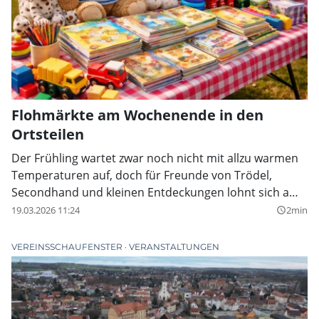
Flohmärkte am Wochenende in den
Ortsteilen
Der Frühling wartet zwar noch nicht mit allzu warmen
Temperaturen auf, doch für Freunde von Trödel,
Secondhand und kleinen Entdeckungen lohnt sich am
kommenden Wochenende trotzdem ein kleiner
19.03.2026 11:24
2min
query_builder
Spaziergang. In drei Tauchaer Ortsteilen stehen
Flohmärkte an, die mit ganz unterschiedlichem
VEREINSSCHAUFENSTER
VERANSTALTUNGEN
Charakter Besucher anlocken.