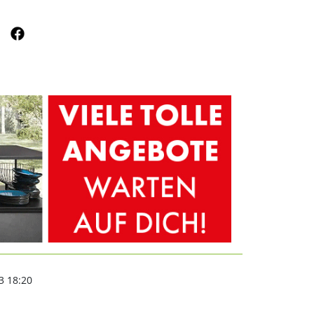
ourismustag am 24. Okt
3 18:20