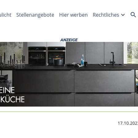
ich: Nordsächsischer T
expand_more
search
ulicht
Stellenangebote
Hier werben
Rechtliches
17.10.202