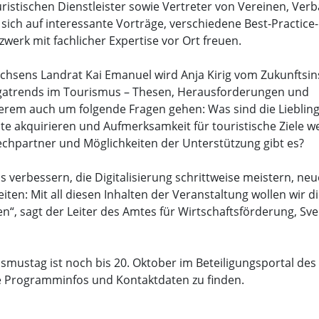
uristischen Dienstleister sowie Vertreter von Vereinen, Ver
ch auf interessante Vorträge, verschiedene Best-Practice-
zwerk mit fachlicher Expertise vor Ort freuen.
hsens Landrat Kai Emanuel wird Anja Kirig vom Zukunftsins
egatrends im Tourismus – Thesen, Herausforderungen und
erem auch um folgende Fragen gehen: Was sind die Lieblin
e akquirieren und Aufmerksamkeit für touristische Ziele w
rechpartner und Möglichkeiten der Unterstützung gibt es?
 verbessern, die Digitalisierung schrittweise meistern, neu
en: Mit all diesen Inhalten der Veranstaltung wollen wir d
n“, sagt der Leiter des Amtes für Wirtschaftsförderung, Sv
ustag ist noch bis 20. Oktober im Beteiligungsportal des
e Programminfos und Kontaktdaten zu finden.