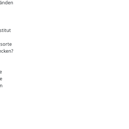
bänden
titut
gsorte
ecken?
e
ie
en