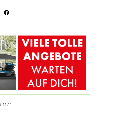
ee | nordsachsen24.de
3 11:11