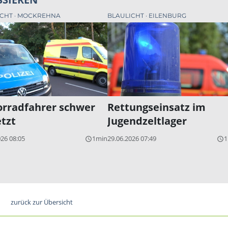
ICHT
MOCKREHNA
BLAULICHT
EILENBURG
rradfahrer schwer
Rettungseinsatz im
etzt
Jugendzeltlager
026 08:05
1min
29.06.2026 07:49
1
query_builder
query_builder
zurück zur Übersicht