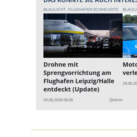
BLAULICHT
FLUGHAFEN SCHKEUDITZ
BLAUL
Drohne mit
Moto
Sprengvorrichtung am
verl
Flughafen Leipzig/Halle
29.06.2
entdeckt (Update)
05.08.2026 08:28
4min
query_builder