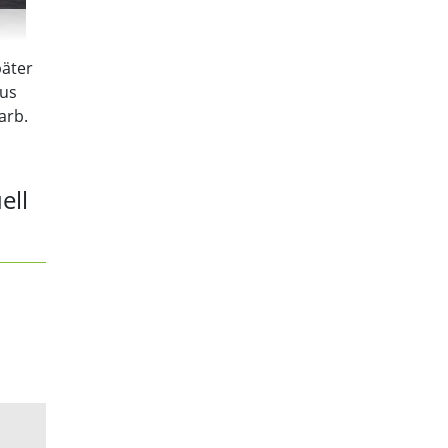
päter
aus
arb.
ell