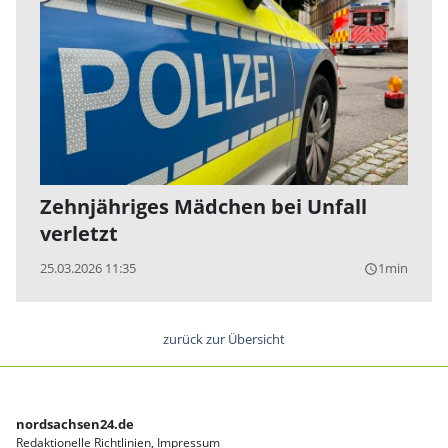
Zehnjähriges Mädchen bei Unfall
verletzt
25.03.2026 11:35
1min
query_builder
zurück zur Übersicht
nordsachsen24.de
Redaktionelle Richtlinien
Impressum