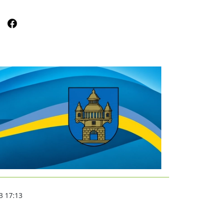
ugenaufruf | nordsachsen
3 17:13