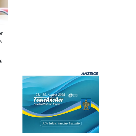
er
,
g