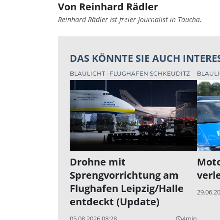
Von Reinhard Rädler
Reinhard Rädler ist freier Journalist in Taucha.
DAS KÖNNTE SIE AUCH INTERE
BLAULICHT
FLUGHAFEN SCHKEUDITZ
BLAUL
Drohne mit
Moto
Sprengvorrichtung am
verl
Flughafen Leipzig/Halle
29.06.2
entdeckt (Update)
05.08.2026 08:28
4min
query_builder