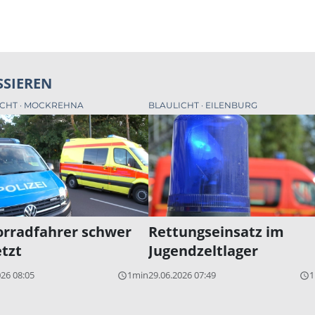
SSIEREN
ICHT
MOCKREHNA
BLAULICHT
EILENBURG
rradfahrer schwer
Rettungseinsatz im
etzt
Jugendzeltlager
026 08:05
1min
29.06.2026 07:49
1
query_builder
query_builder