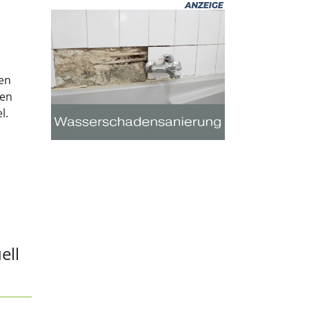
en
gen
l.
ell