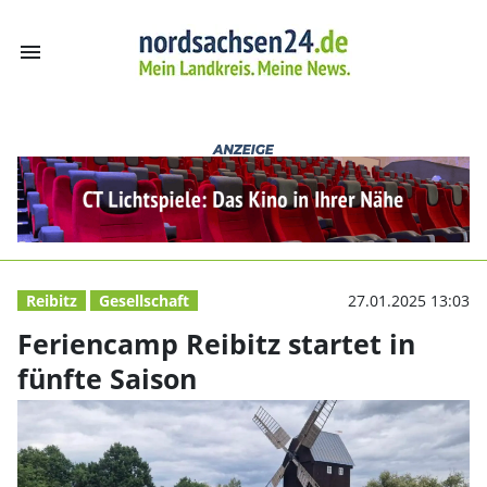
menu
Feriencamp Reibi
Reibitz
Gesellschaft
27.01.2025 13:03
Feriencamp Reibitz startet in
fünfte Saison