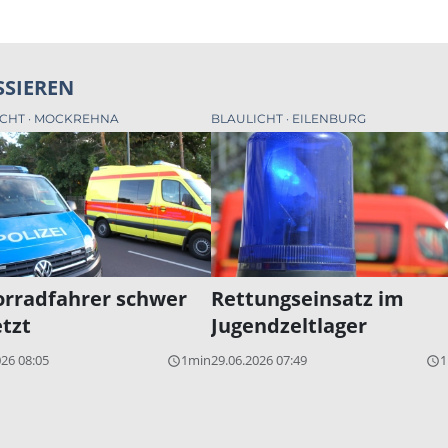
SSIEREN
ICHT
MOCKREHNA
BLAULICHT
EILENBURG
rradfahrer schwer
Rettungseinsatz im
etzt
Jugendzeltlager
026 08:05
1min
29.06.2026 07:49
1
query_builder
query_builder