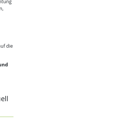
chtung
n,
uf die
 und
ell