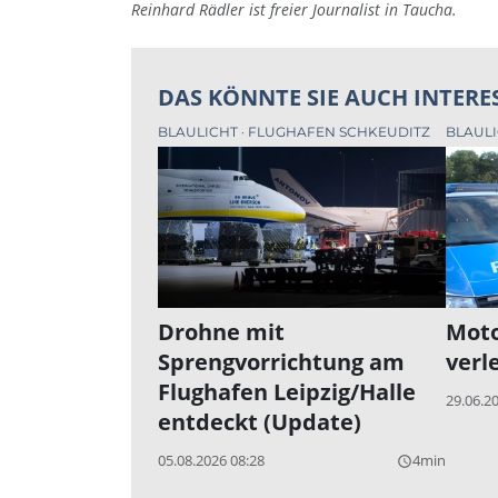
Reinhard Rädler ist freier Journalist in Taucha.
DAS KÖNNTE SIE AUCH INTERE
BLAULICHT
FLUGHAFEN SCHKEUDITZ
BLAUL
Drohne mit
Moto
Sprengvorrichtung am
verl
Flughafen Leipzig/Halle
29.06.2
entdeckt (Update)
05.08.2026 08:28
4min
query_builder