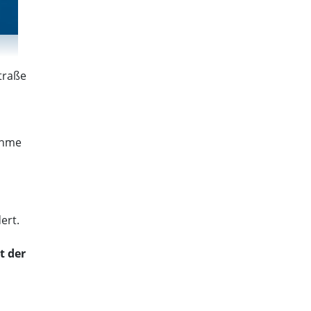
traße
ahme
ert.
t der