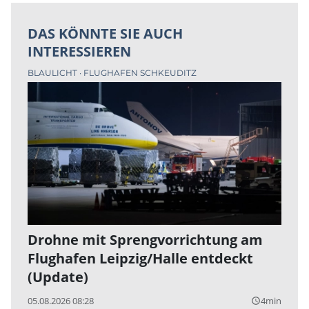
DAS KÖNNTE SIE AUCH
INTERESSIEREN
BLAULICHT
FLUGHAFEN SCHKEUDITZ
Drohne mit Sprengvorrichtung am
Flughafen Leipzig/Halle entdeckt
(Update)
05.08.2026 08:28
4min
query_builder