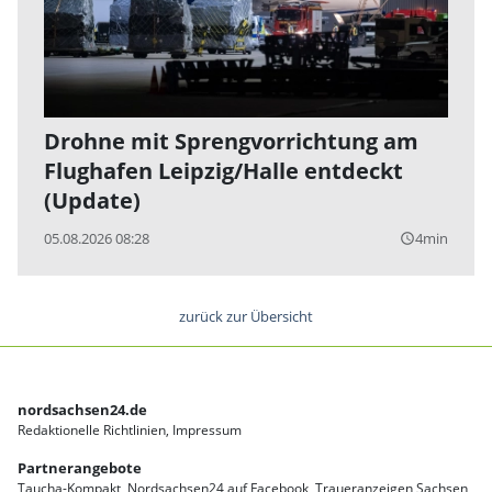
Drohne mit Sprengvorrichtung am
Flughafen Leipzig/Halle entdeckt
(Update)
05.08.2026 08:28
4min
query_builder
zurück zur Übersicht
nordsachsen24.de
Redaktionelle Richtlinien
Impressum
Partnerangebote
Taucha-Kompakt
Nordsachsen24 auf Facebook
Traueranzeigen Sachsen