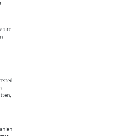
n
ebitz
en
tsteil
n
tten,
Dahlen