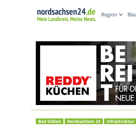
Straßenbau auf der B18
expand_more
Region
Bla
Bad Düben
Nordsachsen 24
Infrastruktur