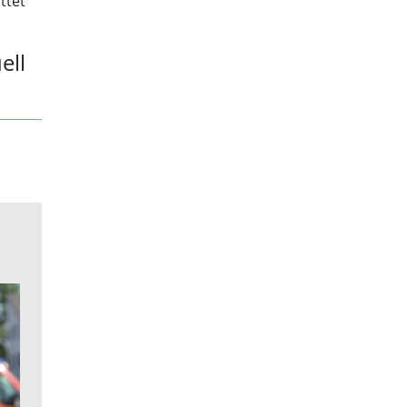
ttet
ell