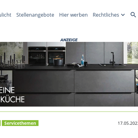
3 und in Schmannewitz 
expand_more
search
ulicht
Stellenangebote
Hier werben
Rechtliches
Servicethemen
17.05.202