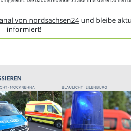
 - umgeleitet. Die baubetreuende Straßenmeisterei Dahlen bi
anal von nordsachsen24
und bleibe aktu
informiert!
SSIEREN
ICHT
MOCKREHNA
BLAULICHT
EILENBURG