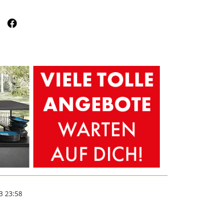
mit Sperrungen | nords
3 23:58