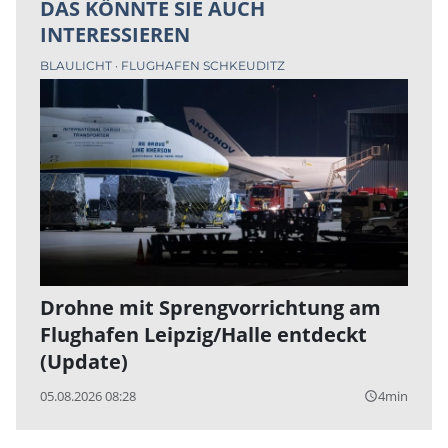
DAS KÖNNTE SIE AUCH
INTERESSIEREN
BLAULICHT
FLUGHAFEN SCHKEUDITZ
Drohne mit Sprengvorrichtung am
Flughafen Leipzig/Halle entdeckt
(Update)
05.08.2026 08:28
4min
query_builder